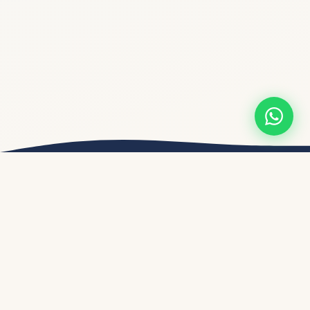
EL CHECKLIST
¿Con cuál te
identificas
?
Si marcas más de 2, tu anuncio es parte del
91% que
puede mejorar
. La buena noticia: con los ajustes
correctos, pasas al top casi de inmediato.